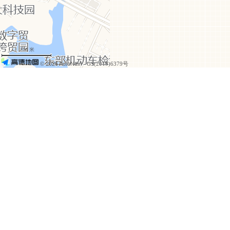
200 米
© 2026 AutoNavi
- GS(2019)6379号