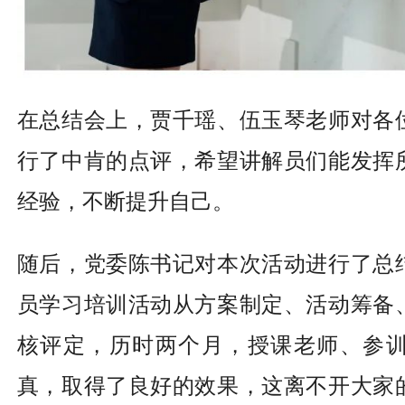
在总结会上，贾千瑶、伍玉琴老师对各
行了
中肯的点评，希望讲解员们能发挥
经验，不断提升自己。
随后，党委陈书记对本次活动进行了总
员学习培训活动从方案制定、活动筹备
核评定，历时两个月，授课老师、参
真，取得了良好的效果，这离不开大家