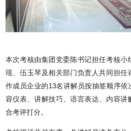
本次考核由集团党委陈书记担任考核小
瑶、伍玉琴及相关部门负责人共同担任
作成员企业的13名讲解员按抽签顺序依
容仪表、讲解技巧、语言表达、内容讲
合考评打分。