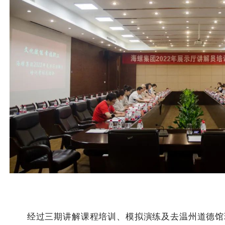
经过三期讲解课程培训、模拟演练及去温州道德馆