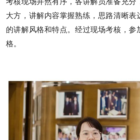
考核现场井然有序，各讲解员准备充分
大方，讲解内容掌握熟练，思路清晰表
的讲解风格和特点。经过现场考核，参
格。