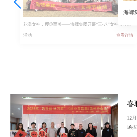
海螺
花漾女神，樱你而美——海螺集团开展“三•八”女神节春游
表彰
活动
查看详情
详情
12
场挥