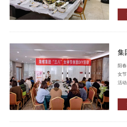
集
阳春
女节
活动