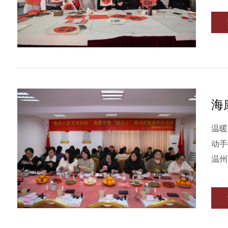
海
温暖
动手
温州