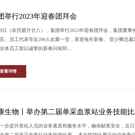
团举行2023年迎春团拜会
19日（农历腊月廿八），集团举行2023年迎春团拜会，集团
员工代表等近200人欢聚一堂，喜迎兔年新春。 邵少卿总裁发表了热情洋溢的致辞，向各级领导、各界友人、合作伙
全体员工致以诚挚的新春问候和…
查看详情
康生物丨举办第二届单采血浆站业务技能比
一步提升浆站人员的业务素质和服务水平，确保献浆安全，近日
单采血浆站业务技能比赛。 本次技能比赛活动由海康公司血源管理部组织，在青田海康单采血浆站举行，比赛内