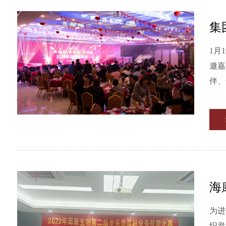
集
1月
邀嘉宾、
伴、
海
为进
织举办第二届