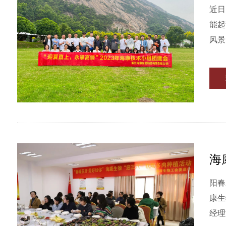
近日
能起势、阔步向前。 为增
风景
海
阳春
康生
经理