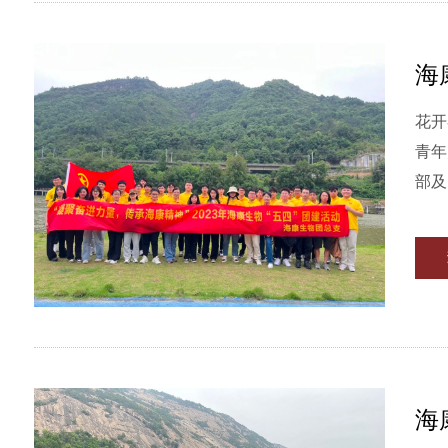
海
花开
青年
部及
海