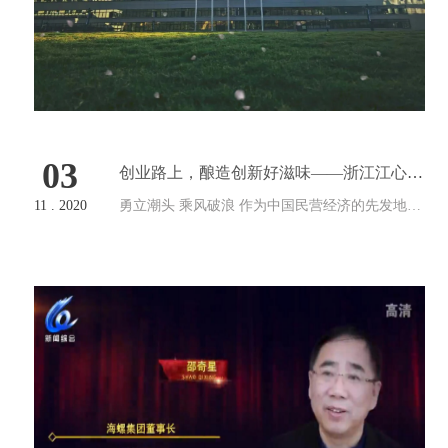
03
创业路上，酿造创新好滋味——浙江江心调
味食品有限公司总裁邵少卿专访
11 . 2020
勇立潮头 乘风破浪 作为中国民营经济的先发地、
改革开放的前沿阵地，温州民营企业正迈入“接
班”的高峰期。如何让新生力量为温州民企注入强
劲动力，让温州民营经济永葆生机活力？培养造
就一批勇于创新、敢于冒尖…