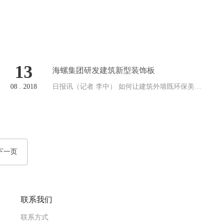
13
海螺集团研发建筑新型装饰板
08 . 2018
日报讯（记者 李中） 如何让建筑外墙既环保美观
又安全耐用？近日，海螺集团旗下浙江孚瓯科技
有限公司成功研发生产无机、防火与装饰一体化
的发泡陶瓷板，获得国家专利，目前该产品已在
我市进行推广。据介绍，这一发泡…
下一页
联系我们
联系方式