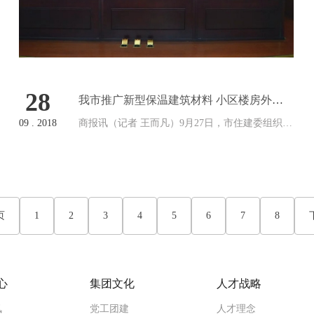
28
我市推广新型保温建筑材料 小区楼房外墙
不怕开裂脱落
09 . 2018
商报讯（记者 王而凡）9月27日，市住建委组织召
开“有釉面发泡陶瓷保温材料技术推广会”。市发改
委、市经信委等有关部门，市建筑行业专家及市
城投集团、公投集团、设计集团等单位及各大建
筑设计企业、房地产企业、施工…
页
1
2
3
4
5
6
7
8
心
集团文化
人才战略
讯
党工团建
人才理念