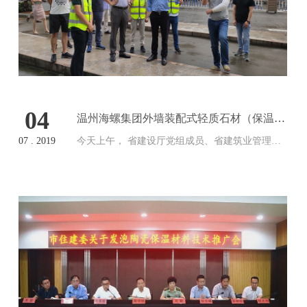
04
温州海螺集团外墙装配式轻质石材（保温一
体板）助力龙港环境整治
07 . 2019
今天上午， 省建设厅党组成员、省建筑业管理总
站站长朱永斌一行赴苍南县龙港镇，实地考察由
温州海螺集团旗下浙江孚瓯科技有限公司承接的
《人民路文明示范街沿街建筑物外立面改造整治
工程项目》实施情况，详细了解龙港…