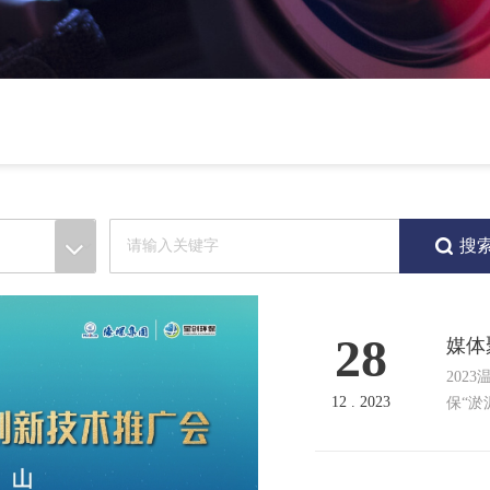
28
媒体
报道
202
12 . 2023
保“
浙江
网等